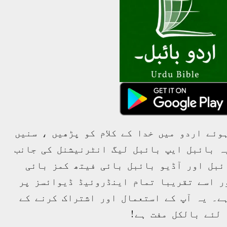
20
19
18
17
کاپی
NT: © 2007 Bible League International; OT: © 2003 Bible Leag
10
9
8
7
20
10
19
9
18
8
17
7
10
9
28
8
27
7
10
9
8
7
وئے اردو میں خدا کے کلام کو پڑھیں ، سنیں
ہ بائبل ایپ بائبل لیگ انٹرنیشنل کی جانب
ئبل اور آڈیو بائبل بائی فیتھ کمز بائی
ر اسے تقریبا تمام اینڈروئیڈ ڈیوائسز پر
ے۔ یہ آپ کے استعمال اور اشتراک کرنے کے
لئے بالکل مفت ہے!