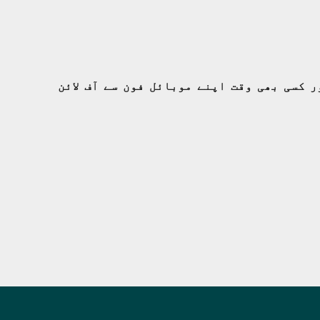
10
9
8
7
 کسی بھی وقت اپنے موبائل فون سے آف لائن
10
9
8
7
20
19
18
17